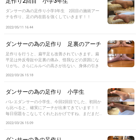
足作り2回目 小学3年生
ダンサーの為の足作り小学3年生 2回目の施術アー
チを作り、足の内在筋を強くしていきます！！
2022/05/11 16:44
ダンサーの為の足作り 足裏のアーチ
足作りを行うと、扁平足も改善されていきます。扁
平足は外反母趾や足裏の痛み、怪我などの原因にな
りがち。さらにルルベの高さが出ない、身体の引き
上...
2022/03/26 15:18
ダンサーの為の足作り 小学生
バレエダンサーの小学生、今回2回目でした、初回か
ら比べると、確実にアーチが出来てきています！！
毎日宿題をこなしてくれたおかげですね、まだまだ...
2022/03/26 15:09
ダンサーの為の足作り