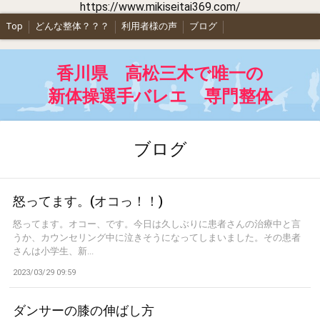
https://www.mikiseitai369.com/
Top
どんな整体？？？
利用者様の声
ブログ
香川県 高松三木で唯一の
新体操選手バレエ 専門整体
ブログ
怒ってます。(オコっ！！)
怒ってます。オコー、です。今日は久しぶりに患者さんの治療中と言
うか、カウンセリング中に泣きそうになってしまいました。その患者
さんは小学生、新...
2023/03/29 09:59
ダンサーの膝の伸ばし方