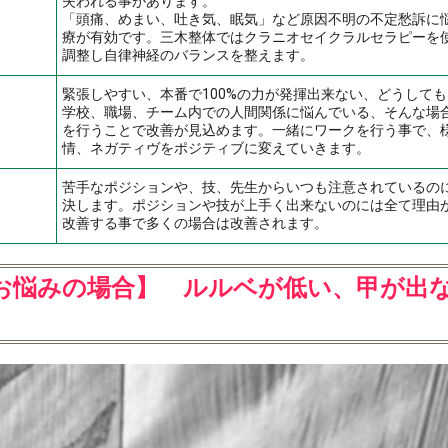
失われる事があります。
「頭痛、めまい、吐き気、眠気」など原因不明の不定愁訴に
療が有効です。三木整体ではクラニオセイクラルセラピーを
調整し自律神経のバランスを整えます。
緊張しやすい、本番で100%の力が発揮出来ない、どうして
学校、職場、チーム内での人間関係に悩んでいる、そんな場
を行うことで改善が見込めます。一緒にワークを行う事で、
情、ネガティヴをポジティブに変えていきます。
苦手なポジションや、技、先生からいつも注意されているの
決します。ポジションや技が上手く出来ないのには全て理由
改善する事で多くの場合は改善されます。
お悩みの場合】 ルルベが低い、甲が出