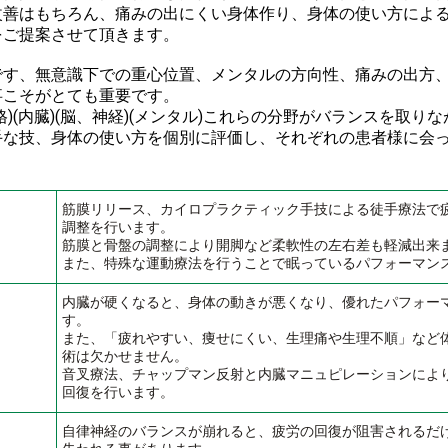
改善はもちろん、痛みの出にくい身体作り、身体の使い方によ
をご提案させて頂きます。
です、無意識下での重心位置、メンタルの方向性、痛みの出方
事こそがとても重要です。
)(内臓)(脳、神経)(メンタル)これらの分野がバランスを取り
手な技、身体の使い方を個別に評価し、それぞれの患者様に会
筋膜リリース、カイロプラクティック手技による徒手療法で
調整を行います。
筋膜と骨盤の調整により開脚など柔軟性の左右差も軽減出来
また、特殊な運動療法を行うことで眠っているパフォーマン
内臓が硬くなると、身体の動きが悪くなり、優れたパフォー
す。
また、「疲れやすい、痩せにくい、生理痛や生理不順」など
術は欠かせません。
音叉療法、チャップマン反射と内臓マニュピレーションによ
回復を行います。
自律神経のバランスが崩れると、疲労の回復が阻害されるだ