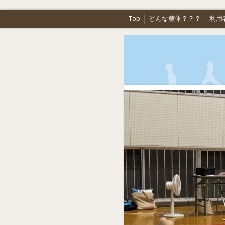
Top
どんな整体？？？
利用