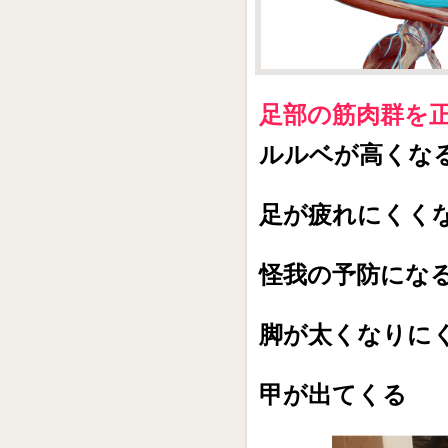
足部の筋肉群を
ルルベが高くな
足が疲れにくく
怪我の予防にな
脚が太くなりに
甲が出てくる