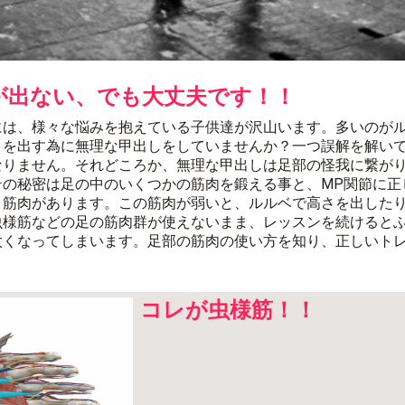
が出ない、でも大丈夫です！！
には、様々な悩みを抱えている子供達が沢山います。多いのが
さを出す為に無理な甲出しをしていませんか？一つ誤解を解い
なりません。それどころか、無理な甲出しは足部の怪我に繋が
その秘密は足の中のいくつかの筋肉を鍛える事と、MP関節に正
う筋肉があります。この筋肉が弱いと、ルルベで高さを出した
虫様筋などの足の筋肉群が使えないまま、レッスンを続けると
太くなってしまいます。足部の筋肉の使い方を知り、正しいト
。
コレが虫様筋！！