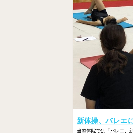
新体操、バレエ
当整体院では「バレエ、