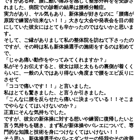
ですがある時、腰に酷い痛みを感じて整形外科をを受診さ
れました、病院での診断の結果は腰椎分離症。
実力があり、ヤル気もあり、新体操が好きなのに「腰痛が
原因で練習が出来ない！！」大きな大会や発表会を目の前
にしていた彼女にはとても辛かったのではないかと思いま
す。
そして、ご縁がありまして私の整体院を訪ねて下さったの
ですが、その時は私も新体操選手の施術をするのは初めて
で、
「じゃあ痛い動作をやってみてくれますか？」
私がそうお伝えすると、彼女は頭と太ももの裏側が着くく
らいに、一般の人ではあり得ない角度まで腰をエビ反りに
させて
「ココで痛いです！！」と言いました。
私はとても驚きました、と言うか引きました。
「こんなに腰を反らせたら痛いに決まっている！！そこま
でやらなくてはいけないのか？」
正直にそんな気持ちでした。
ですが、彼女の新体操に対する想いや練習に復帰したいと
言う気持ちを聴き、まず私が新体操やバレエについて、専
門的な知識と技術を身につけなくてはいけない！！
そう思い、新体操選手やバレエダンサーの怪我やその改善