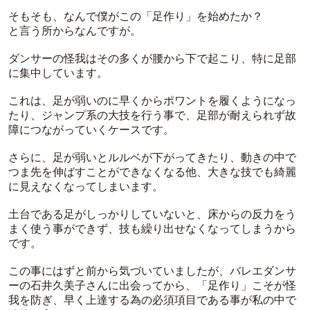
そもそも、なんで僕がこの「足作り」を始めたか？
と言う所からなんですが。
ダンサーの怪我はその多くが腰から下で起こり、特に足部
に集中しています。
これは、足が弱いのに早くからポワントを履くようになっ
たり、ジャンプ系の大技を行う事で、足部が耐えられず故
障につながっていくケースです。
さらに、足が弱いとルルベが下がってきたり、動きの中で
つま先を伸ばすことができなくなる他、大きな技でも綺麗
に見えなくなってしまいます。
土台である足がしっかりしていないと、床からの反力をう
まく使う事ができず、技も繰り出せなくなってしまうから
です。
この事にはずと前から気づいていましたが、バレエダンサ
ーの石井久美子さんに出会ってから、「足作り」こそが怪
我を防ぎ、早く上達する為の必須項目である事が私の中で